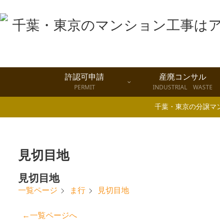
許認可申請
産廃コンサル
PERMIT
INDUSTRIAL WASTE
千葉・東京の分譲マ
見切目地
見切目地
見切目地
一覧ページ
ま行
←一覧ページへ