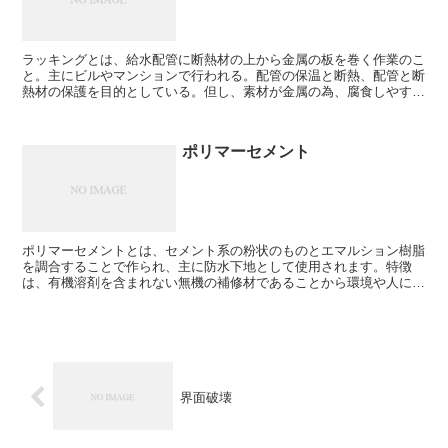
ラッキングとは、給水配管に断熱材の上から金属の板を巻く作業のこ
と。主にビルやマンションで行われる。配管の保温と断熱、配管と断
熱材の保護を目的としている。但し、素材が金属の為、腐食しやす
い。定期点検を行ったり大規模修繕の際の改修対象になること...
ポリマーセメント
ポリマーセメントとは、セメント系の粉状のものとエマルション樹脂
を調合することで作られ、主に防水下地として使用されます。特徴
は、有機溶剤を含まれない無機の補修材であることから環境や人にや
さしい補修材であること、硬化が早く仮防水性（耐水性）にも...
界面破壊