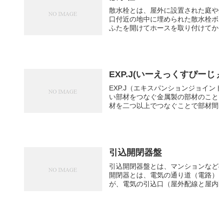
散水栓とは、屋外に設置された庭や
口付近の地中に埋められた散水栓ボ
ふたを開けてホースを取り付けてから
EXP.J(いーえっくすぴー
EXP.J（エキスパンションジョ
い部材をつなぐ金属製の部材のこと。
材を二つ以上でつなぐことで部材間を
引込開閉器盤
引込開閉器盤とは、マンションなど
開閉器とは、電気の通り道（電路）
が、電気の引込口（屋外配線と屋内配