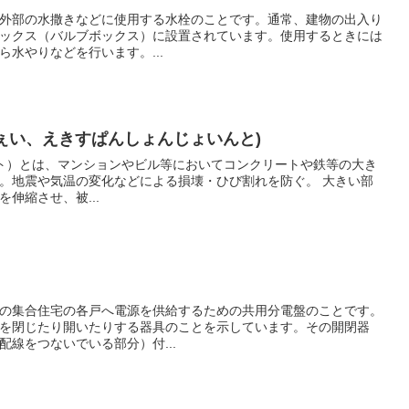
外部の水撒きなどに使用する水栓のことです。通常、建物の出入り
ックス（バルブボックス）に設置されています。使用するときには
水やりなどを行います。...
じぇい、えきすぱんしょんじょいんと)
イント）とは、マンションやビル等においてコンクリートや鉄等の大き
地震や気温の変化などによる損壊・ひび割れを防ぐ。 大きい部
伸縮させ、被...
の集合住宅の各戸へ電源を供給するための共用分電盤のことです。
を閉じたり開いたりする器具のことを示しています。その開閉器
線をつないでいる部分）付...