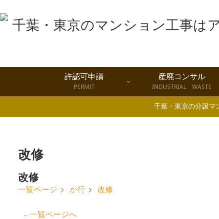
許認可申請
産廃コンサル
PERMIT
INDUSTRIAL WASTE
千葉・東京の分譲マ
改修
改修
改修
一覧ページ
か行
←一覧ページへ