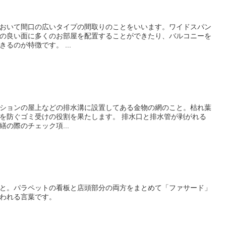
おいて間口の広いタイプの間取りのことをいいます。ワイドスパン
の良い面に多くのお部屋を配置することができたり、バルコニーを
広く、ゆったりと確保することができるのが特徴です。 ...
ションの屋上などの排水溝に設置してある金物の網のこと。枯れ葉
けの役割を果たします。 排水口と排水管が剥がれる
の際のチェック項...
と。パラペットの看板と店頭部分の両方をまとめて「ファサード」
われる言葉です。